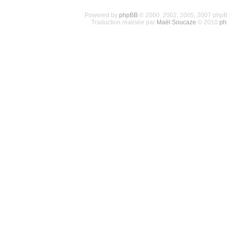
Powered by
phpBB
© 2000, 2002, 2005, 2007 php
Traduction réalisée par
Maël Soucaze
© 2010
ph