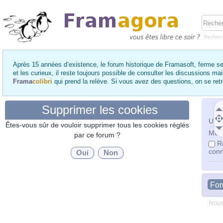
Recher
Après 15 années d’existence, le forum historique de Framasoft, ferme se
et les curieux, il reste toujours possible de consulter les discussions ma
Frama
colibri
qui prend la relève. Si vous avez des questions, on se re
Supprimer les cookies
Utili
Êtes-vous sûr de vouloir supprimer tous les cookies réglés
Mot 
par ce forum ?
R
conn
Fo
Nous