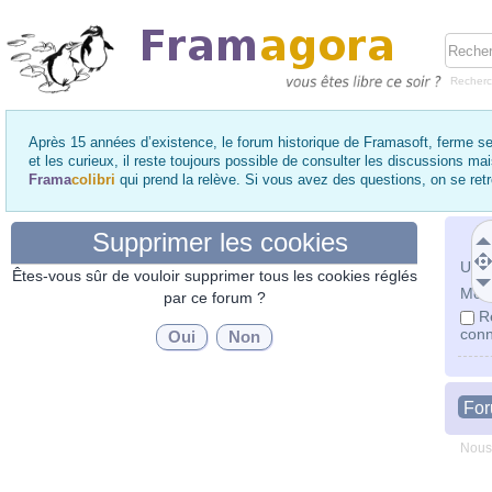
Recher
Après 15 années d’existence, le forum historique de Framasoft, ferme se
et les curieux, il reste toujours possible de consulter les discussions ma
Frama
colibri
qui prend la relève. Si vous avez des questions, on se re
Supprimer les cookies
Utili
Êtes-vous sûr de vouloir supprimer tous les cookies réglés
Mot 
par ce forum ?
R
conn
Fo
Nous