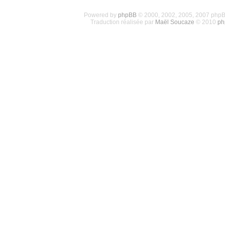
Powered by
phpBB
© 2000, 2002, 2005, 2007 php
Traduction réalisée par
Maël Soucaze
© 2010
ph