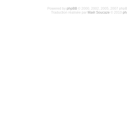
Powered by
phpBB
© 2000, 2002, 2005, 2007 php
Traduction réalisée par
Maël Soucaze
© 2010
ph