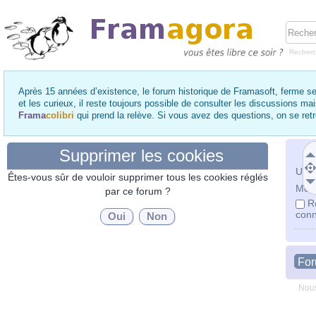
Recher
Après 15 années d’existence, le forum historique de Framasoft, ferme se
et les curieux, il reste toujours possible de consulter les discussions ma
Frama
colibri
qui prend la relève. Si vous avez des questions, on se re
Supprimer les cookies
Utili
Êtes-vous sûr de vouloir supprimer tous les cookies réglés
Mot 
par ce forum ?
R
conn
Fo
Nous