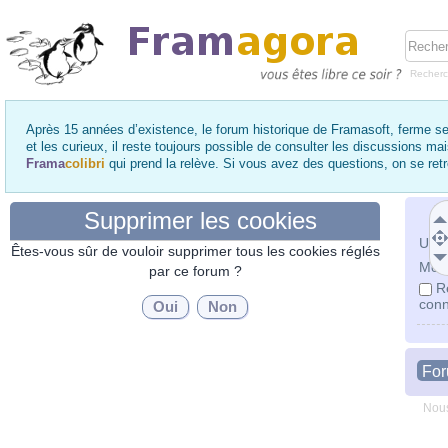
Recher
Après 15 années d’existence, le forum historique de Framasoft, ferme se
et les curieux, il reste toujours possible de consulter les discussions ma
Frama
colibri
qui prend la relève. Si vous avez des questions, on se re
Supprimer les cookies
Utili
Êtes-vous sûr de vouloir supprimer tous les cookies réglés
Mot 
par ce forum ?
R
conn
Fo
Nous