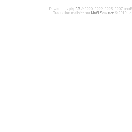
Powered by
phpBB
© 2000, 2002, 2005, 2007 php
Traduction réalisée par
Maël Soucaze
© 2010
ph