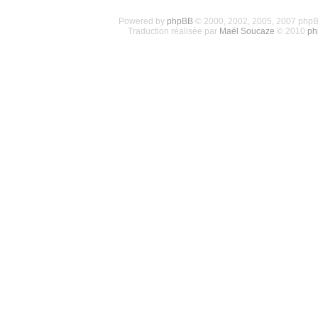
Powered by
phpBB
© 2000, 2002, 2005, 2007 php
Traduction réalisée par
Maël Soucaze
© 2010
ph