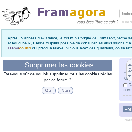
Recher
Après 15 années d’existence, le forum historique de Framasoft, ferme se
et les curieux, il reste toujours possible de consulter les discussions ma
Frama
colibri
qui prend la relève. Si vous avez des questions, on se re
Supprimer les cookies
Utili
Êtes-vous sûr de vouloir supprimer tous les cookies réglés
Mot 
par ce forum ?
R
conn
Fo
Nous