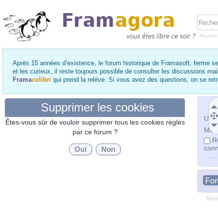
Recher
Après 15 années d’existence, le forum historique de Framasoft, ferme se
et les curieux, il reste toujours possible de consulter les discussions ma
Frama
colibri
qui prend la relève. Si vous avez des questions, on se re
Supprimer les cookies
Utili
Êtes-vous sûr de vouloir supprimer tous les cookies réglés
Mot 
par ce forum ?
R
conn
Fo
Nous