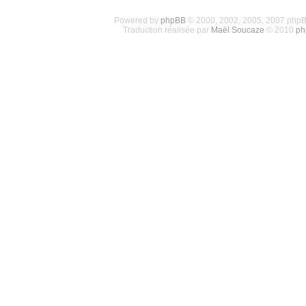
Powered by
phpBB
© 2000, 2002, 2005, 2007 php
Traduction réalisée par
Maël Soucaze
© 2010
ph