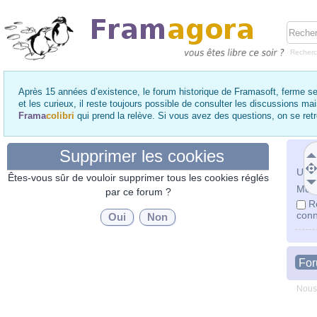
Recher
Après 15 années d’existence, le forum historique de Framasoft, ferme se
et les curieux, il reste toujours possible de consulter les discussions ma
Frama
colibri
qui prend la relève. Si vous avez des questions, on se re
Supprimer les cookies
Utili
Êtes-vous sûr de vouloir supprimer tous les cookies réglés
Mot 
par ce forum ?
R
conn
Fo
Nous