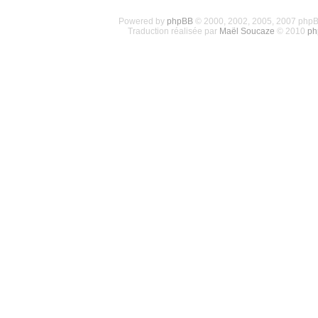
Powered by
phpBB
© 2000, 2002, 2005, 2007 php
Traduction réalisée par
Maël Soucaze
© 2010
ph