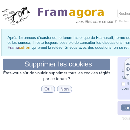
Recher
Après 15 années d’existence, le forum historique de Framasoft, ferme se
et les curieux, il reste toujours possible de consulter les discussions ma
Frama
colibri
qui prend la relève. Si vous avez des questions, on se re
Supprimer les cookies
Utili
Êtes-vous sûr de vouloir supprimer tous les cookies réglés
Mot 
par ce forum ?
R
conn
Fo
Nous