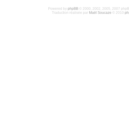
Powered by
phpBB
© 2000, 2002, 2005, 2007 php
Traduction réalisée par
Maël Soucaze
© 2010
ph