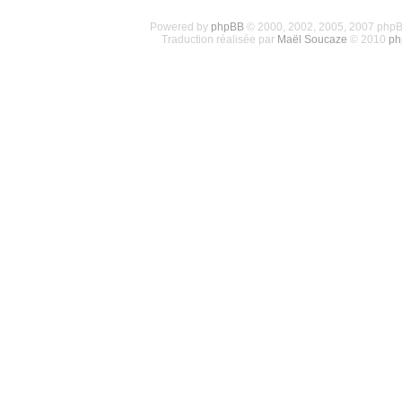
Powered by
phpBB
© 2000, 2002, 2005, 2007 php
Traduction réalisée par
Maël Soucaze
© 2010
ph