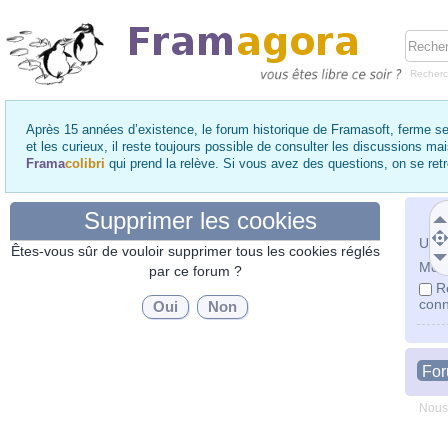
Recher
Après 15 années d’existence, le forum historique de Framasoft, ferme se
et les curieux, il reste toujours possible de consulter les discussions ma
Frama
colibri
qui prend la relève. Si vous avez des questions, on se re
Supprimer les cookies
Utili
Êtes-vous sûr de vouloir supprimer tous les cookies réglés
Mot 
par ce forum ?
R
conn
Fo
Nous