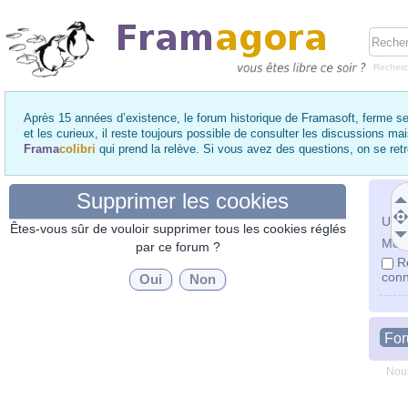
Recher
Après 15 années d’existence, le forum historique de Framasoft, ferme se
et les curieux, il reste toujours possible de consulter les discussions ma
Frama
colibri
qui prend la relève. Si vous avez des questions, on se re
Supprimer les cookies
Utili
Êtes-vous sûr de vouloir supprimer tous les cookies réglés
Mot 
par ce forum ?
R
conn
Fo
Nous