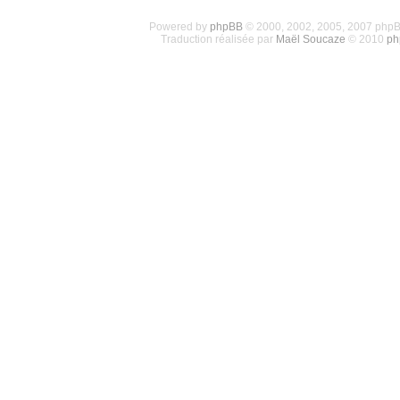
Powered by
phpBB
© 2000, 2002, 2005, 2007 php
Traduction réalisée par
Maël Soucaze
© 2010
ph