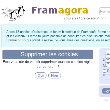
Recher
Après 15 années d’existence, le forum historique de Framasoft, ferme se
et les curieux, il reste toujours possible de consulter les discussions ma
Frama
colibri
qui prend la relève. Si vous avez des questions, on se re
Supprimer les cookies
Utili
Êtes-vous sûr de vouloir supprimer tous les cookies réglés
Mot 
par ce forum ?
R
conn
Fo
Nous