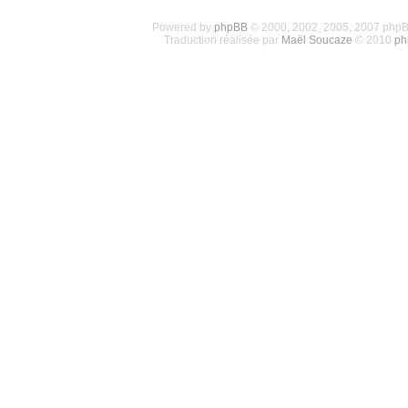
Powered by
phpBB
© 2000, 2002, 2005, 2007 php
Traduction réalisée par
Maël Soucaze
© 2010
ph