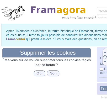
Recher
Après 15 années d’existence, le forum historique de Framasoft, ferme se
et les curieux, il reste toujours possible de consulter les discussions ma
Frama
colibri
qui prend la relève. Si vous avez des questions, on se re
Supprimer les cookies
Utili
Êtes-vous sûr de vouloir supprimer tous les cookies réglés
Mot 
par ce forum ?
R
conn
Fo
Nous