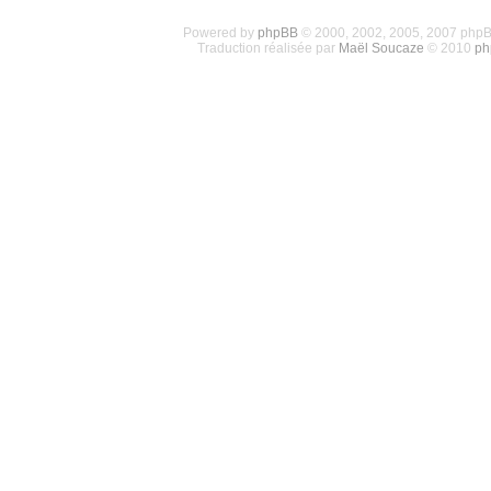
Powered by
phpBB
© 2000, 2002, 2005, 2007 php
Traduction réalisée par
Maël Soucaze
© 2010
ph