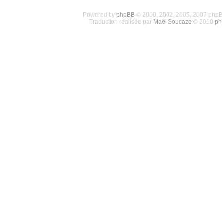
Powered by
phpBB
© 2000, 2002, 2005, 2007 php
Traduction réalisée par
Maël Soucaze
© 2010
ph