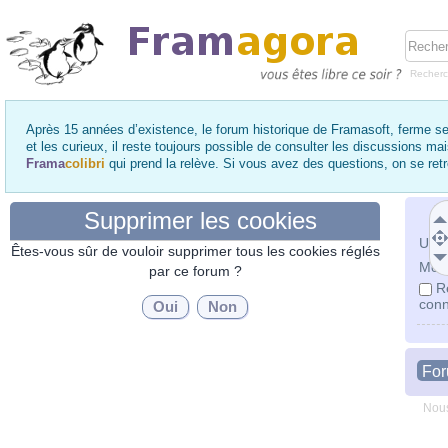
Recher
Après 15 années d’existence, le forum historique de Framasoft, ferme se
et les curieux, il reste toujours possible de consulter les discussions ma
Frama
colibri
qui prend la relève. Si vous avez des questions, on se re
Supprimer les cookies
Utili
Êtes-vous sûr de vouloir supprimer tous les cookies réglés
Mot 
par ce forum ?
R
conn
Fo
Nous