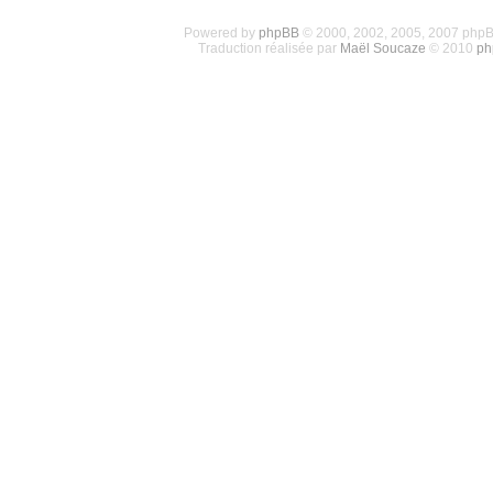
Powered by
phpBB
© 2000, 2002, 2005, 2007 php
Traduction réalisée par
Maël Soucaze
© 2010
ph