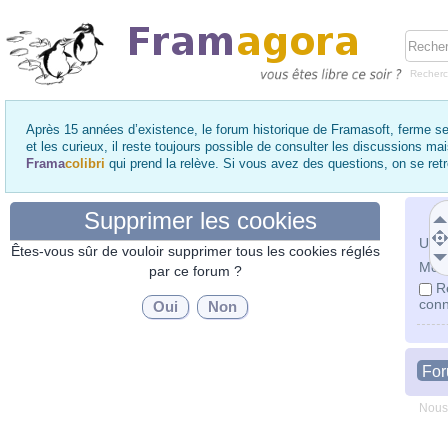
Recher
Après 15 années d’existence, le forum historique de Framasoft, ferme se
et les curieux, il reste toujours possible de consulter les discussions ma
Frama
colibri
qui prend la relève. Si vous avez des questions, on se re
Supprimer les cookies
Utili
Êtes-vous sûr de vouloir supprimer tous les cookies réglés
Mot 
par ce forum ?
R
conn
Fo
Nous