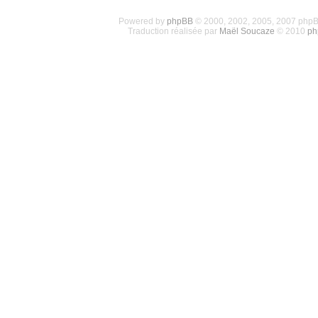
Powered by
phpBB
© 2000, 2002, 2005, 2007 php
Traduction réalisée par
Maël Soucaze
© 2010
ph