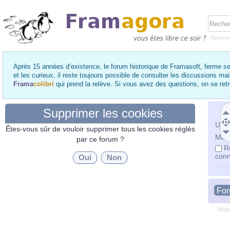
Recher
Après 15 années d’existence, le forum historique de Framasoft, ferme se
et les curieux, il reste toujours possible de consulter les discussions ma
Frama
colibri
qui prend la relève. Si vous avez des questions, on se re
Supprimer les cookies
Utili
Êtes-vous sûr de vouloir supprimer tous les cookies réglés
Mot 
par ce forum ?
R
conn
Fo
Nous