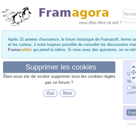
Recher
Après 15 années d’existence, le forum historique de Framasoft, ferme se
et les curieux, il reste toujours possible de consulter les discussions ma
Frama
colibri
qui prend la relève. Si vous avez des questions, on se re
Supprimer les cookies
Utili
Êtes-vous sûr de vouloir supprimer tous les cookies réglés
Mot 
par ce forum ?
R
conn
Fo
Nous