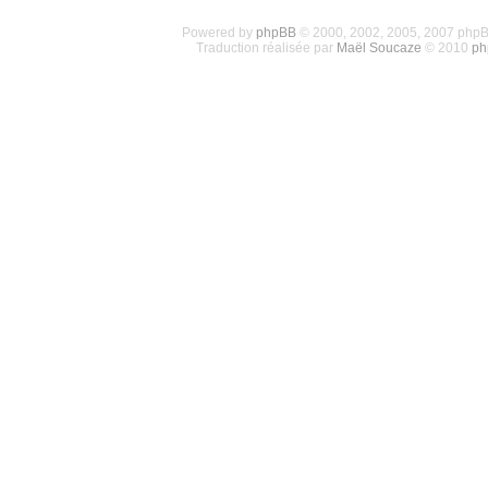
Powered by
phpBB
© 2000, 2002, 2005, 2007 php
Traduction réalisée par
Maël Soucaze
© 2010
ph