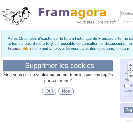
Recher
Après 15 années d’existence, le forum historique de Framasoft, ferme se
et les curieux, il reste toujours possible de consulter les discussions ma
Frama
colibri
qui prend la relève. Si vous avez des questions, on se re
Supprimer les cookies
Utili
Êtes-vous sûr de vouloir supprimer tous les cookies réglés
Mot 
par ce forum ?
R
conn
Fo
Nous