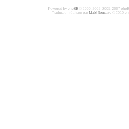
Powered by
phpBB
© 2000, 2002, 2005, 2007 php
Traduction réalisée par
Maël Soucaze
© 2010
ph