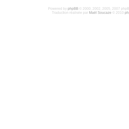
Powered by
phpBB
© 2000, 2002, 2005, 2007 php
Traduction réalisée par
Maël Soucaze
© 2010
ph