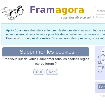
Recher
Après 15 années d’existence, le forum historique de Framasoft, ferme se
et les curieux, il reste toujours possible de consulter les discussions ma
Frama
colibri
qui prend la relève. Si vous avez des questions, on se re
Supprimer les cookies
Utili
Êtes-vous sûr de vouloir supprimer tous les cookies réglés
Mot 
par ce forum ?
R
conn
Fo
Nous