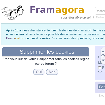
Recher
Après 15 années d’existence, le forum historique de Framasoft, ferme se
et les curieux, il reste toujours possible de consulter les discussions ma
Frama
colibri
qui prend la relève. Si vous avez des questions, on se re
Supprimer les cookies
Utili
Êtes-vous sûr de vouloir supprimer tous les cookies réglés
Mot 
par ce forum ?
R
conn
Fo
Nous