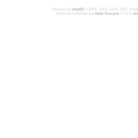
Powered by
phpBB
© 2000, 2002, 2005, 2007 php
Traduction réalisée par
Maël Soucaze
© 2010
ph