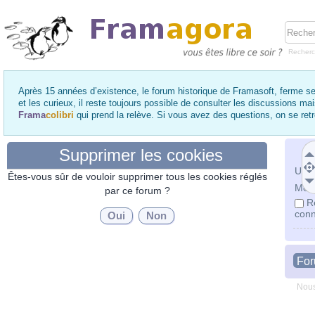
Recher
Après 15 années d’existence, le forum historique de Framasoft, ferme se
et les curieux, il reste toujours possible de consulter les discussions ma
Frama
colibri
qui prend la relève. Si vous avez des questions, on se re
Supprimer les cookies
Utili
Êtes-vous sûr de vouloir supprimer tous les cookies réglés
Mot 
par ce forum ?
R
conn
Fo
Nous