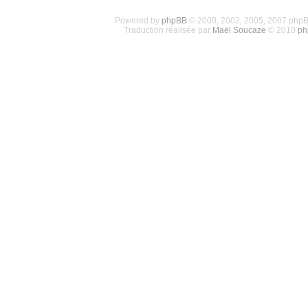
Powered by
phpBB
© 2000, 2002, 2005, 2007 php
Traduction réalisée par
Maël Soucaze
© 2010
ph