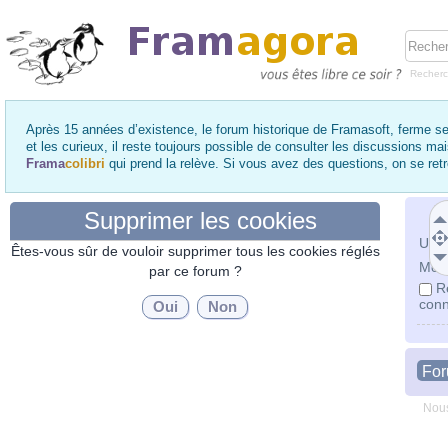
Recher
Après 15 années d’existence, le forum historique de Framasoft, ferme se
et les curieux, il reste toujours possible de consulter les discussions ma
Frama
colibri
qui prend la relève. Si vous avez des questions, on se re
Supprimer les cookies
Utili
Êtes-vous sûr de vouloir supprimer tous les cookies réglés
Mot 
par ce forum ?
R
conn
Fo
Nous