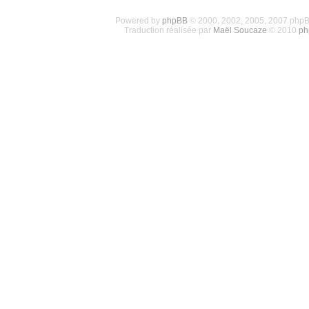
Powered by
phpBB
© 2000, 2002, 2005, 2007 php
Traduction réalisée par
Maël Soucaze
© 2010
ph