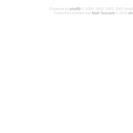
Powered by
phpBB
© 2000, 2002, 2005, 2007 php
Traduction réalisée par
Maël Soucaze
© 2010
ph