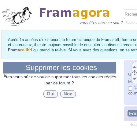
Recher
Après 15 années d’existence, le forum historique de Framasoft, ferme se
et les curieux, il reste toujours possible de consulter les discussions ma
Frama
colibri
qui prend la relève. Si vous avez des questions, on se re
Supprimer les cookies
Utili
Êtes-vous sûr de vouloir supprimer tous les cookies réglés
Mot 
par ce forum ?
R
conn
Fo
Nous