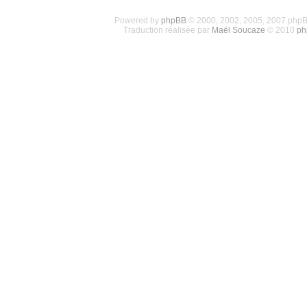
Powered by
phpBB
© 2000, 2002, 2005, 2007 php
Traduction réalisée par
Maël Soucaze
© 2010
ph