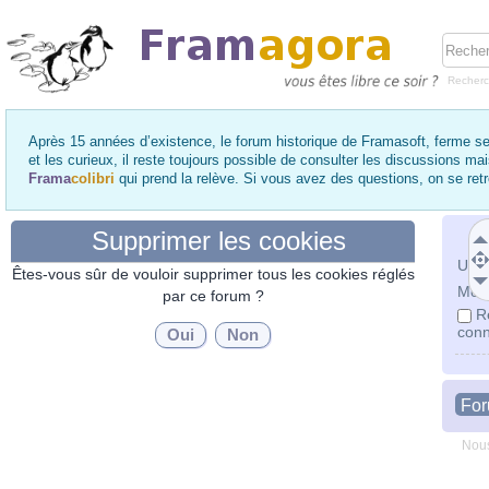
Recher
Après 15 années d’existence, le forum historique de Framasoft, ferme se
et les curieux, il reste toujours possible de consulter les discussions ma
Frama
colibri
qui prend la relève. Si vous avez des questions, on se re
Supprimer les cookies
Utili
Êtes-vous sûr de vouloir supprimer tous les cookies réglés
Mot 
par ce forum ?
R
conn
Fo
Nous