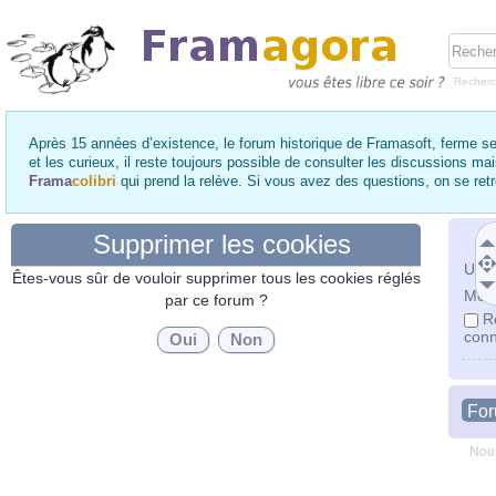
Recher
Après 15 années d’existence, le forum historique de Framasoft, ferme se
et les curieux, il reste toujours possible de consulter les discussions ma
Frama
colibri
qui prend la relève. Si vous avez des questions, on se re
Supprimer les cookies
Utili
Êtes-vous sûr de vouloir supprimer tous les cookies réglés
Mot 
par ce forum ?
R
conn
Fo
Nous