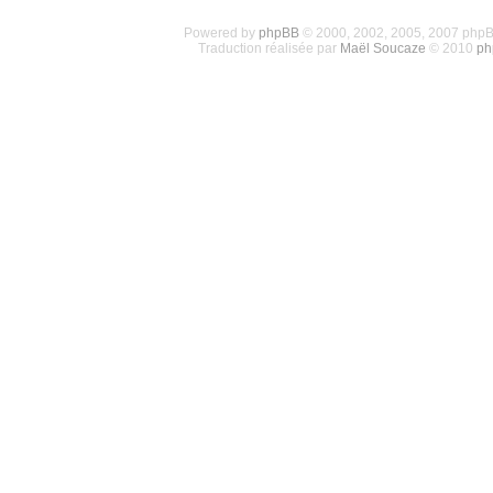
Powered by
phpBB
© 2000, 2002, 2005, 2007 php
Traduction réalisée par
Maël Soucaze
© 2010
ph