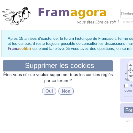
Recher
Après 15 années d’existence, le forum historique de Framasoft, ferme se
et les curieux, il reste toujours possible de consulter les discussions ma
Frama
colibri
qui prend la relève. Si vous avez des questions, on se re
Supprimer les cookies
Utili
Êtes-vous sûr de vouloir supprimer tous les cookies réglés
Mot 
par ce forum ?
R
conn
Fo
Nous