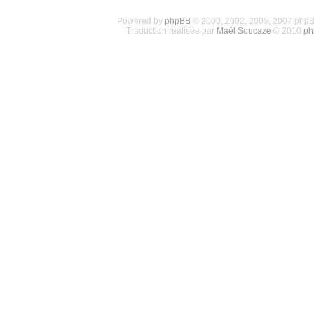
Powered by
phpBB
© 2000, 2002, 2005, 2007 php
Traduction réalisée par
Maël Soucaze
© 2010
ph