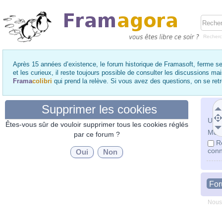
Recher
Après 15 années d’existence, le forum historique de Framasoft, ferme se
et les curieux, il reste toujours possible de consulter les discussions ma
Frama
colibri
qui prend la relève. Si vous avez des questions, on se re
Supprimer les cookies
Utili
Êtes-vous sûr de vouloir supprimer tous les cookies réglés
Mot 
par ce forum ?
R
conn
Fo
Nous