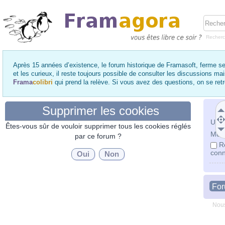
Recher
Après 15 années d’existence, le forum historique de Framasoft, ferme se
et les curieux, il reste toujours possible de consulter les discussions ma
Frama
colibri
qui prend la relève. Si vous avez des questions, on se re
Supprimer les cookies
Utili
Êtes-vous sûr de vouloir supprimer tous les cookies réglés
Mot 
par ce forum ?
R
conn
Fo
Nous