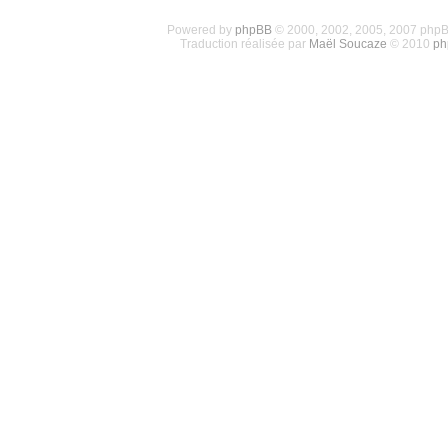
Powered by
phpBB
© 2000, 2002, 2005, 2007 php
Traduction réalisée par
Maël Soucaze
© 2010
ph