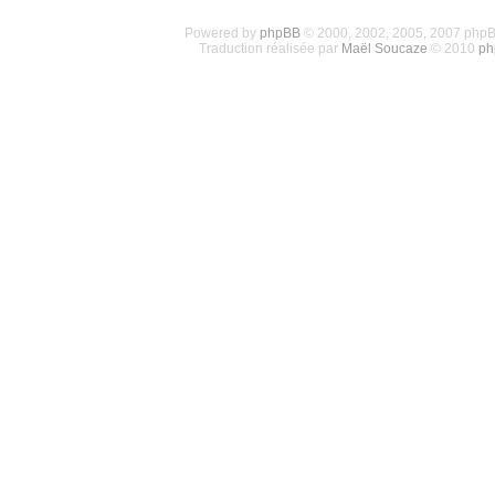
Powered by
phpBB
© 2000, 2002, 2005, 2007 php
Traduction réalisée par
Maël Soucaze
© 2010
ph