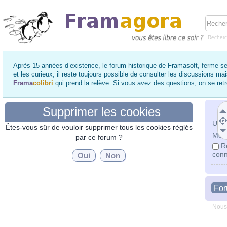
Recher
Après 15 années d’existence, le forum historique de Framasoft, ferme se
et les curieux, il reste toujours possible de consulter les discussions ma
Frama
colibri
qui prend la relève. Si vous avez des questions, on se re
Supprimer les cookies
Utili
Êtes-vous sûr de vouloir supprimer tous les cookies réglés
Mot 
par ce forum ?
R
conn
Fo
Nous