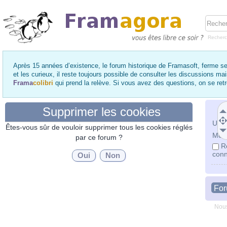
Recher
Après 15 années d’existence, le forum historique de Framasoft, ferme se
et les curieux, il reste toujours possible de consulter les discussions ma
Frama
colibri
qui prend la relève. Si vous avez des questions, on se re
Supprimer les cookies
Utili
Êtes-vous sûr de vouloir supprimer tous les cookies réglés
Mot 
par ce forum ?
R
conn
Fo
Nous