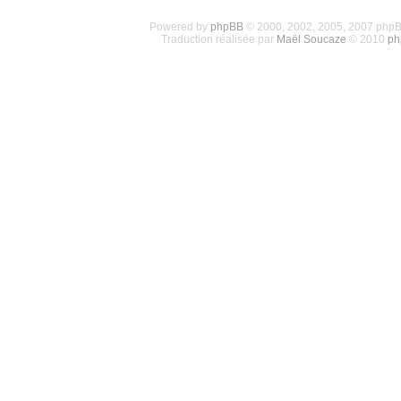
Powered by
phpBB
© 2000, 2002, 2005, 2007 php
Traduction réalisée par
Maël Soucaze
© 2010
ph