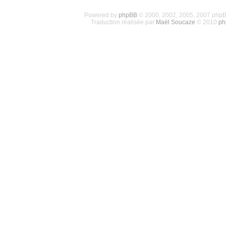
Powered by
phpBB
© 2000, 2002, 2005, 2007 php
Traduction réalisée par
Maël Soucaze
© 2010
ph