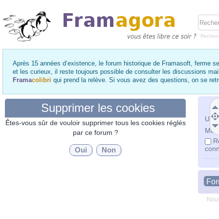
Recher
Après 15 années d’existence, le forum historique de Framasoft, ferme se
et les curieux, il reste toujours possible de consulter les discussions ma
Frama
colibri
qui prend la relève. Si vous avez des questions, on se re
Supprimer les cookies
Utili
Êtes-vous sûr de vouloir supprimer tous les cookies réglés
Mot 
par ce forum ?
R
conn
Fo
Nous