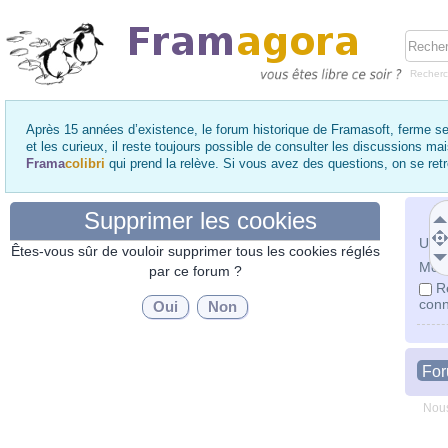
Recher
Après 15 années d’existence, le forum historique de Framasoft, ferme se
et les curieux, il reste toujours possible de consulter les discussions ma
Frama
colibri
qui prend la relève. Si vous avez des questions, on se re
Supprimer les cookies
Utili
Êtes-vous sûr de vouloir supprimer tous les cookies réglés
Mot 
par ce forum ?
R
conn
Fo
Nous