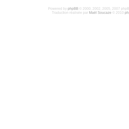
Powered by
phpBB
© 2000, 2002, 2005, 2007 php
Traduction réalisée par
Maël Soucaze
© 2010
ph