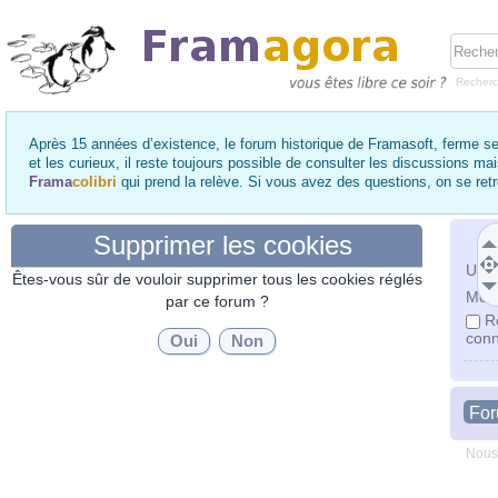
Recher
Après 15 années d’existence, le forum historique de Framasoft, ferme se
et les curieux, il reste toujours possible de consulter les discussions ma
Frama
colibri
qui prend la relève. Si vous avez des questions, on se re
Supprimer les cookies
Utili
Êtes-vous sûr de vouloir supprimer tous les cookies réglés
Mot 
par ce forum ?
R
conn
Fo
Nous