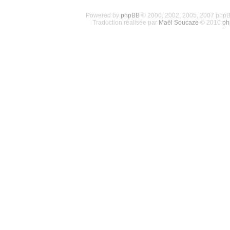
Powered by
phpBB
© 2000, 2002, 2005, 2007 php
Traduction réalisée par
Maël Soucaze
© 2010
ph