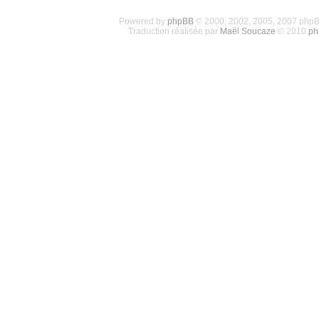
Powered by
phpBB
© 2000, 2002, 2005, 2007 php
Traduction réalisée par
Maël Soucaze
© 2010
ph