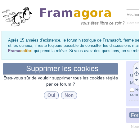
Recher
Après 15 années d’existence, le forum historique de Framasoft, ferme se
et les curieux, il reste toujours possible de consulter les discussions ma
Frama
colibri
qui prend la relève. Si vous avez des questions, on se re
Supprimer les cookies
Utili
Êtes-vous sûr de vouloir supprimer tous les cookies réglés
Mot 
par ce forum ?
R
conn
Fo
Nous