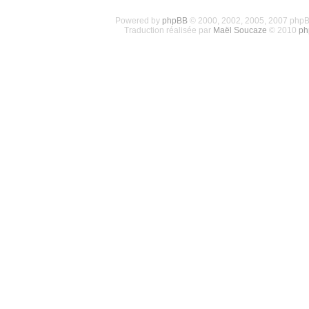
Powered by
phpBB
© 2000, 2002, 2005, 2007 php
Traduction réalisée par
Maël Soucaze
© 2010
ph