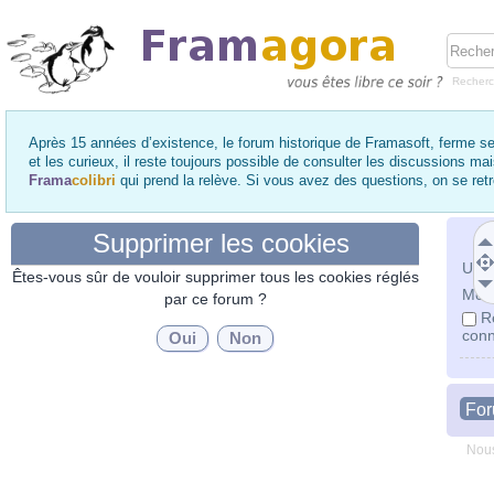
Recher
Après 15 années d’existence, le forum historique de Framasoft, ferme se
et les curieux, il reste toujours possible de consulter les discussions ma
Frama
colibri
qui prend la relève. Si vous avez des questions, on se re
Supprimer les cookies
Utili
Êtes-vous sûr de vouloir supprimer tous les cookies réglés
Mot 
par ce forum ?
R
conn
Fo
Nous