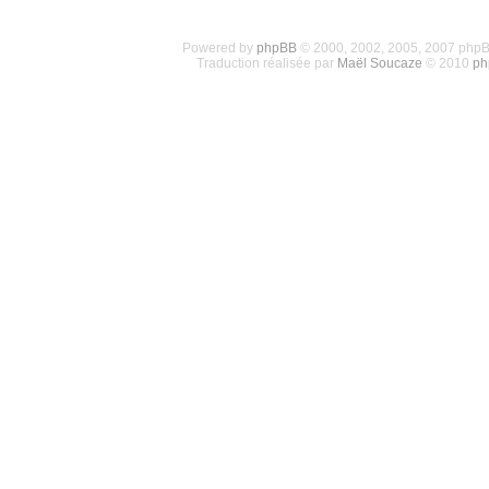
Powered by
phpBB
© 2000, 2002, 2005, 2007 php
Traduction réalisée par
Maël Soucaze
© 2010
ph