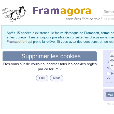
Recher
Après 15 années d’existence, le forum historique de Framasoft, ferme se
et les curieux, il reste toujours possible de consulter les discussions ma
Frama
colibri
qui prend la relève. Si vous avez des questions, on se re
Supprimer les cookies
Utili
Êtes-vous sûr de vouloir supprimer tous les cookies réglés
Mot 
par ce forum ?
R
conn
Fo
Nous