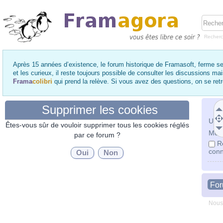
Recher
Après 15 années d’existence, le forum historique de Framasoft, ferme se
et les curieux, il reste toujours possible de consulter les discussions ma
Frama
colibri
qui prend la relève. Si vous avez des questions, on se re
Supprimer les cookies
Utili
Êtes-vous sûr de vouloir supprimer tous les cookies réglés
Mot 
par ce forum ?
R
conn
Fo
Nous