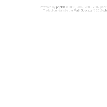
Powered by
phpBB
© 2000, 2002, 2005, 2007 php
Traduction réalisée par
Maël Soucaze
© 2010
ph