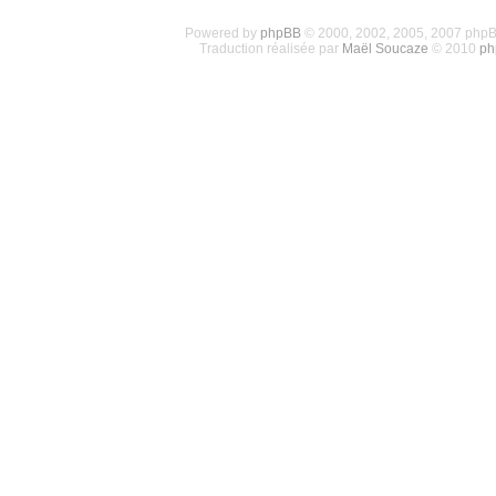
Powered by
phpBB
© 2000, 2002, 2005, 2007 php
Traduction réalisée par
Maël Soucaze
© 2010
ph