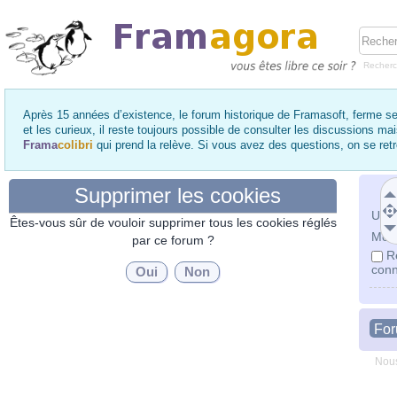
Recher
Après 15 années d’existence, le forum historique de Framasoft, ferme se
et les curieux, il reste toujours possible de consulter les discussions ma
Frama
colibri
qui prend la relève. Si vous avez des questions, on se re
Supprimer les cookies
Utili
Êtes-vous sûr de vouloir supprimer tous les cookies réglés
Mot 
par ce forum ?
R
conn
Fo
Nous