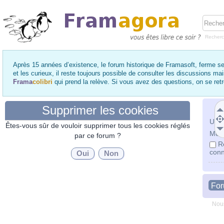
Recher
Après 15 années d’existence, le forum historique de Framasoft, ferme se
et les curieux, il reste toujours possible de consulter les discussions ma
Frama
colibri
qui prend la relève. Si vous avez des questions, on se re
Supprimer les cookies
Utili
Êtes-vous sûr de vouloir supprimer tous les cookies réglés
Mot 
par ce forum ?
R
conn
Fo
Nous