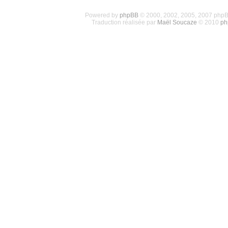
Powered by
phpBB
© 2000, 2002, 2005, 2007 php
Traduction réalisée par
Maël Soucaze
© 2010
ph