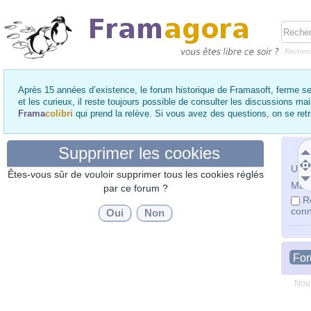
Recher
Après 15 années d’existence, le forum historique de Framasoft, ferme se
et les curieux, il reste toujours possible de consulter les discussions ma
Frama
colibri
qui prend la relève. Si vous avez des questions, on se re
Supprimer les cookies
Utili
Êtes-vous sûr de vouloir supprimer tous les cookies réglés
Mot 
par ce forum ?
R
conn
Fo
Nous