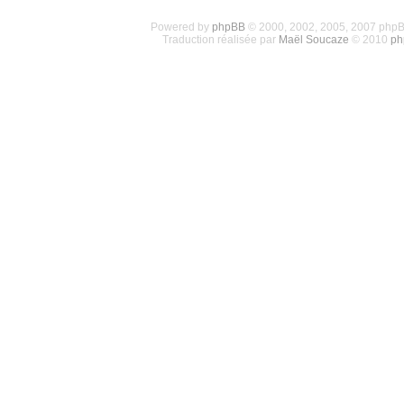
Powered by
phpBB
© 2000, 2002, 2005, 2007 php
Traduction réalisée par
Maël Soucaze
© 2010
ph