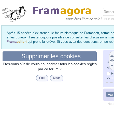
Recher
Après 15 années d’existence, le forum historique de Framasoft, ferme se
et les curieux, il reste toujours possible de consulter les discussions ma
Frama
colibri
qui prend la relève. Si vous avez des questions, on se re
Supprimer les cookies
Utili
Êtes-vous sûr de vouloir supprimer tous les cookies réglés
Mot 
par ce forum ?
R
conn
Fo
Nous