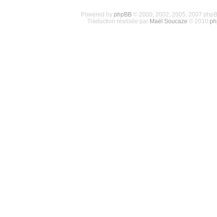
Powered by
phpBB
© 2000, 2002, 2005, 2007 php
Traduction réalisée par
Maël Soucaze
© 2010
ph