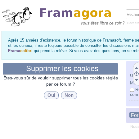
Recher
Après 15 années d’existence, le forum historique de Framasoft, ferme se
et les curieux, il reste toujours possible de consulter les discussions ma
Frama
colibri
qui prend la relève. Si vous avez des questions, on se re
Supprimer les cookies
Utili
Êtes-vous sûr de vouloir supprimer tous les cookies réglés
Mot 
par ce forum ?
R
conn
Fo
Nous