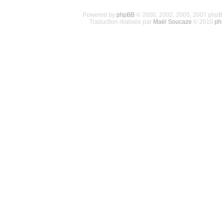
Powered by
phpBB
© 2000, 2002, 2005, 2007 php
Traduction réalisée par
Maël Soucaze
© 2010
ph