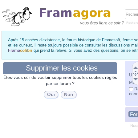
Recher
Après 15 années d’existence, le forum historique de Framasoft, ferme se
et les curieux, il reste toujours possible de consulter les discussions ma
Frama
colibri
qui prend la relève. Si vous avez des questions, on se re
Supprimer les cookies
Utili
Êtes-vous sûr de vouloir supprimer tous les cookies réglés
Mot 
par ce forum ?
R
conn
Fo
Nous