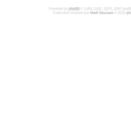
Powered by
phpBB
© 2000, 2002, 2005, 2007 php
Traduction réalisée par
Maël Soucaze
© 2010
ph