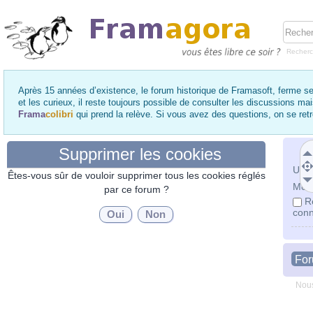
Recher
Après 15 années d’existence, le forum historique de Framasoft, ferme se
et les curieux, il reste toujours possible de consulter les discussions ma
Frama
colibri
qui prend la relève. Si vous avez des questions, on se re
Supprimer les cookies
Utili
Êtes-vous sûr de vouloir supprimer tous les cookies réglés
Mot 
par ce forum ?
R
conn
Fo
Nous