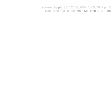
Powered by
phpBB
© 2000, 2002, 2005, 2007 php
Traduction réalisée par
Maël Soucaze
© 2010
ph