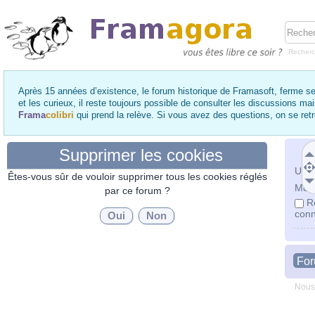
Recher
Après 15 années d’existence, le forum historique de Framasoft, ferme se
et les curieux, il reste toujours possible de consulter les discussions ma
Frama
colibri
qui prend la relève. Si vous avez des questions, on se re
Supprimer les cookies
Utili
Êtes-vous sûr de vouloir supprimer tous les cookies réglés
Mot 
par ce forum ?
R
conn
Fo
Nous