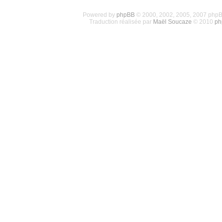
Powered by
phpBB
© 2000, 2002, 2005, 2007 php
Traduction réalisée par
Maël Soucaze
© 2010
ph