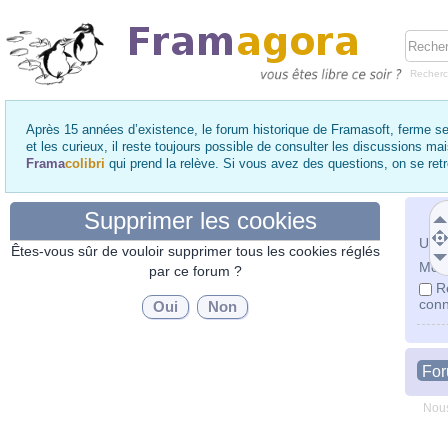
Recher
Après 15 années d’existence, le forum historique de Framasoft, ferme se
et les curieux, il reste toujours possible de consulter les discussions ma
Frama
colibri
qui prend la relève. Si vous avez des questions, on se re
Supprimer les cookies
Utili
Êtes-vous sûr de vouloir supprimer tous les cookies réglés
Mot 
par ce forum ?
R
conn
Fo
Nous