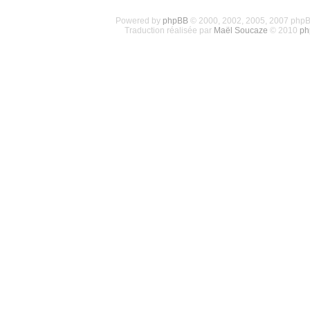
Powered by
phpBB
© 2000, 2002, 2005, 2007 php
Traduction réalisée par
Maël Soucaze
© 2010
ph