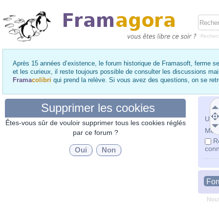
Recher
Après 15 années d’existence, le forum historique de Framasoft, ferme se
et les curieux, il reste toujours possible de consulter les discussions ma
Frama
colibri
qui prend la relève. Si vous avez des questions, on se re
Supprimer les cookies
Utili
Êtes-vous sûr de vouloir supprimer tous les cookies réglés
Mot 
par ce forum ?
R
conn
Fo
Nous