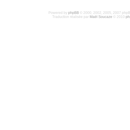
Powered by
phpBB
© 2000, 2002, 2005, 2007 php
Traduction réalisée par
Maël Soucaze
© 2010
ph