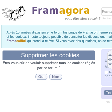
Recher
Après 15 années d’existence, le forum historique de Framasoft, ferme se
et les curieux, il reste toujours possible de consulter les discussions ma
Frama
colibri
qui prend la relève. Si vous avez des questions, on se re
Supprimer les cookies
Utili
Êtes-vous sûr de vouloir supprimer tous les cookies réglés
Mot 
par ce forum ?
R
conn
Fo
Nous