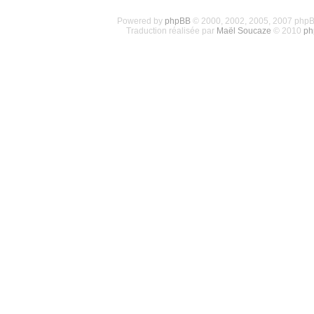
Powered by
phpBB
© 2000, 2002, 2005, 2007 php
Traduction réalisée par
Maël Soucaze
© 2010
ph