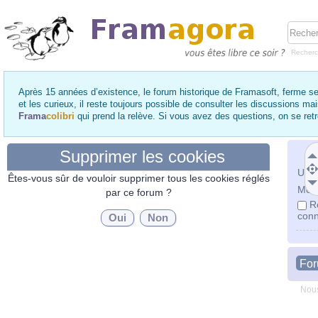
Recher
Après 15 années d’existence, le forum historique de Framasoft, ferme se
et les curieux, il reste toujours possible de consulter les discussions ma
Frama
colibri
qui prend la relève. Si vous avez des questions, on se re
Supprimer les cookies
Utili
Êtes-vous sûr de vouloir supprimer tous les cookies réglés
Mot 
par ce forum ?
R
conn
Fo
Nous