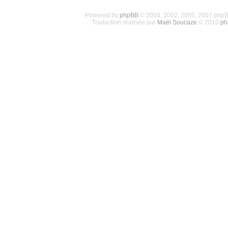
Powered by
phpBB
© 2000, 2002, 2005, 2007 php
Traduction réalisée par
Maël Soucaze
© 2010
ph