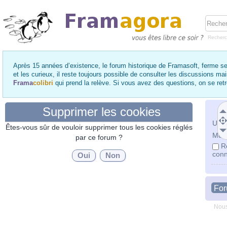
Recher
Après 15 années d’existence, le forum historique de Framasoft, ferme se
et les curieux, il reste toujours possible de consulter les discussions ma
Frama
colibri
qui prend la relève. Si vous avez des questions, on se re
Supprimer les cookies
Utili
Êtes-vous sûr de vouloir supprimer tous les cookies réglés
Mot 
par ce forum ?
R
conn
Fo
Nous