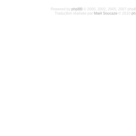
Powered by
phpBB
© 2000, 2002, 2005, 2007 php
Traduction réalisée par
Maël Soucaze
© 2010
ph