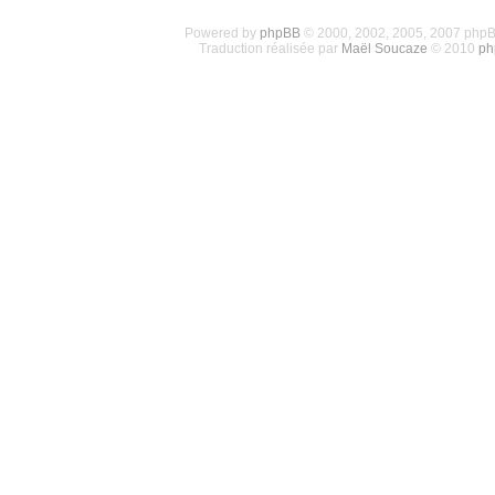
Powered by
phpBB
© 2000, 2002, 2005, 2007 php
Traduction réalisée par
Maël Soucaze
© 2010
ph