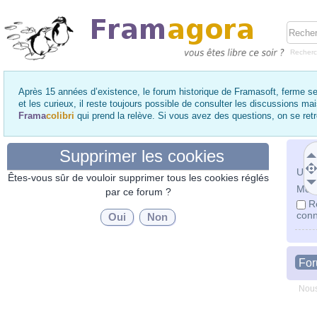
Recher
Après 15 années d’existence, le forum historique de Framasoft, ferme se
et les curieux, il reste toujours possible de consulter les discussions ma
Frama
colibri
qui prend la relève. Si vous avez des questions, on se re
Supprimer les cookies
Utili
Êtes-vous sûr de vouloir supprimer tous les cookies réglés
Mot 
par ce forum ?
R
conn
Fo
Nous